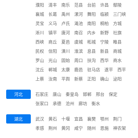
濮阳
清丰
南乐
范县
台前
许昌
鄢陵
襄城
长葛
禹州
漯河
舞阳
临颍
三门峡
灵宝
义马
卢氏
渑池
南阳
桐柏
方城
淅川
镇平
唐河
南召
内乡
新野
社旗
西峡
商丘
夏邑
虞城
柘城
宁陵
睢县
民权
信阳
潢川
淮滨
息县
新县
商城
罗山
光山
固始
周口
扶沟
西华
商水
沈丘
郸城
太康
鹿邑
驻马店
遂平
西平
上蔡
汝南
平舆
新蔡
正阳
确山
泌阳
河北
石家庄
唐山
秦皇岛
邯郸
邢台
保定
张家口
承德
沧州
廊坊
衡水
湖北
武汉
黄石
十堰
宜昌
襄樊
鄂州
荆门
孝感
荆州
黄冈
咸宁
随州
恩施
神农架