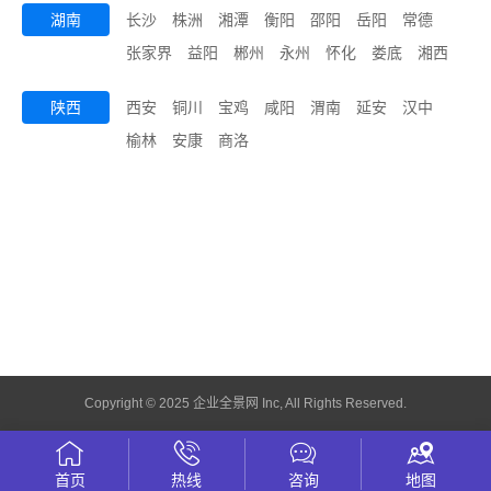
湖南
长沙
株洲
湘潭
衡阳
邵阳
岳阳
常德
张家界
益阳
郴州
永州
怀化
娄底
湘西
陕西
西安
铜川
宝鸡
咸阳
渭南
延安
汉中
榆林
安康
商洛
Copyright © 2025 企业全景网 Inc, All Rights Reserved.
首页
热线
咨询
地图