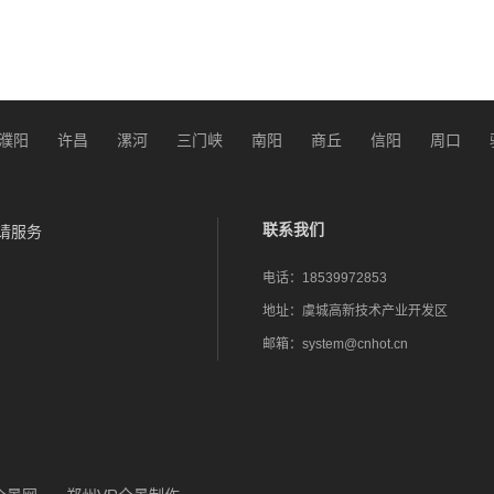
濮阳
许昌
漯河
三门峡
南阳
商丘
信阳
周口
联系我们
请服务
电话：
18539972853
地址：
虞城高新技术产业开发区
邮箱：
system@cnhot.cn