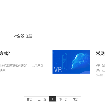
vr全景拍摄
些方式？
常见
用虚拟现实设备和软件，让用户沉
VR（
观···
验。在
DATE :
1
首页
上一页
下一页
末页