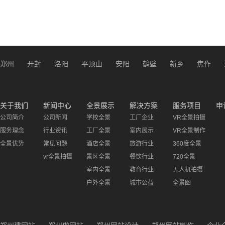
郑州
开封
洛阳
平顶山
安阳
鹤壁
新乡
焦作
关于我们
新闻中心
全景展示
解决方案
服务项目
申
公司简介
公司新闻
学校全景
工厂企业
VR全景拍摄
服务理念
行业资讯
工厂全景
室内展示
VR全景制作
全景优势
常见问题
酒店全景
旅游行业
360度全景
vr全景拍摄
景区全景
餐饮行业
720全景
室内全景
教育行业
无人机拍摄
户外全景
城市公益
全景图