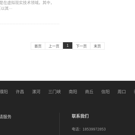
是在虚拟现实技术领域。其中，
其···
1
首页
上一页
下一页
末页
濮阳
许昌
漯河
三门峡
南阳
商丘
信阳
周口
联系我们
请服务
电话：
18539972853