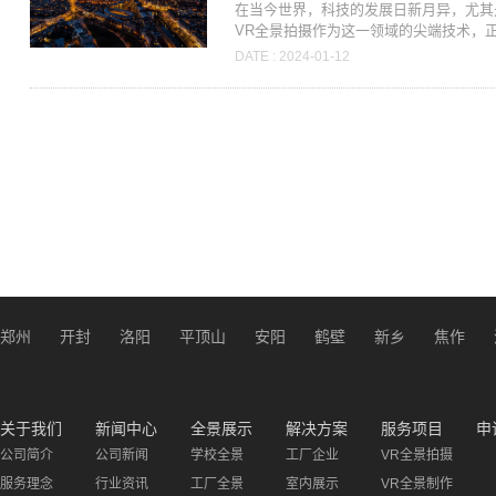
在当今世界，科技的发展日新月异，尤其
VR全景拍摄作为这一领域的尖端技术，正以
DATE : 2024-01-12
郑州
开封
洛阳
平顶山
安阳
鹤壁
新乡
焦作
关于我们
新闻中心
全景展示
解决方案
服务项目
申
公司简介
公司新闻
学校全景
工厂企业
VR全景拍摄
服务理念
行业资讯
工厂全景
室内展示
VR全景制作