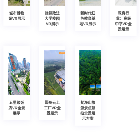
城市博物
财经政法
新时代红
教育行
馆VR展示
大学校园
色教育基
业：高级
VR展示
地VR展示
中学VR全
景展示
五星级饭
郑州云上
梵净山旅
店VR全景
工厂VR全
游景点航
展示
景展示
拍全景展
示方案