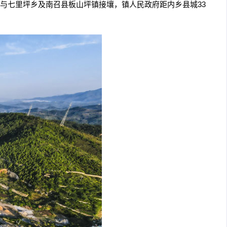
与七里坪乡及南召县板山坪镇接壤，镇人民政府距内乡县城33