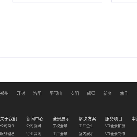
郑州
开封
洛阳
平顶山
安阳
鹤壁
新乡
焦作
关于我们
新闻中心
全景展示
解决方案
服务项目
申
公司简介
公司新闻
学校全景
工厂企业
VR全景拍摄
服务理念
行业资讯
工厂全景
室内展示
VR全景制作