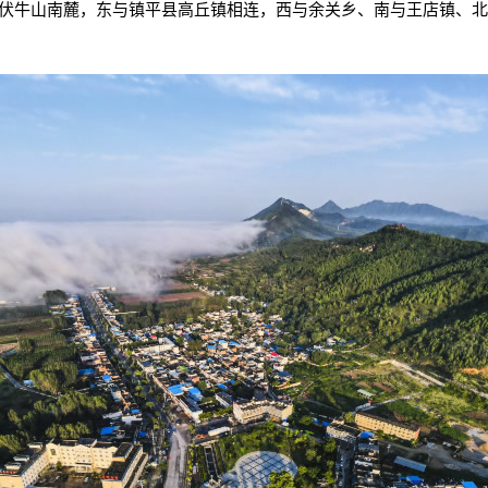
伏牛山南麓，东与镇平县高丘镇相连，西与余关乡、南与王店镇、北