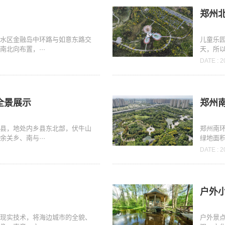
郑州
金水区金融岛中环路与如意东路交
儿童乐
北向布置，···
天，所以
DATE : 2
全景展示
郑州
乡县，地处内乡县东北部，伏牛山
郑州南
关乡、南与···
绿地面积1
DATE : 2
户外
拟现实技术，将海边城市的全貌、
户外景