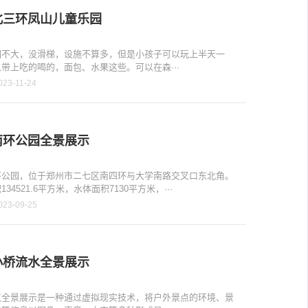
北三环凤山儿童乐园
园不大，没滑梯，设施不算多，但是小孩子可以玩上半天一
带上吃的喝的，面包、水果这些。可以在森···
023-11-24
南环公园全景展示
环公园，位于郑州市二七区南四环与大学南路交叉口东北角。
34521.6平方米，水体面积7130平方米，···
023-09-25
小桥流水全景展示
点全景展示是一种通过虚拟现实技术，将户外景点的环境、景