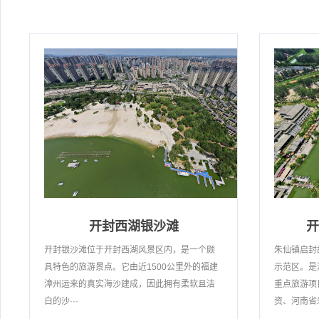
开封西湖银沙滩
开
开封银沙滩位于开封西湖风景区内，是一个颇
朱仙镇启封
具特色的旅游景点。它由近1500公里外的福建
示范区。是
漳州运来的真实海沙建成，因此拥有柔软且洁
重点旅游项
白的沙···
资、河南省朱