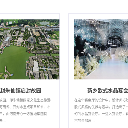
封朱仙镇启封故园
新乡欧式水晶宴
故园，即朱仙镇国家文化生态旅游
在这个宴会厅的设计中，设计师巧
河南省、开封市重点项目和省、市
欧式风格的优雅与奢华，打造出了
目，由河南开心一方置地集团投
幻的水晶宴会厅。一进入宴会厅，
···
帘的是那高···