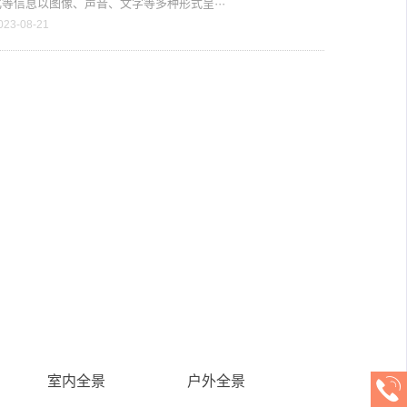
等信息以图像、声音、文字等多种形式呈···
023-08-21
室内全景
户外全景