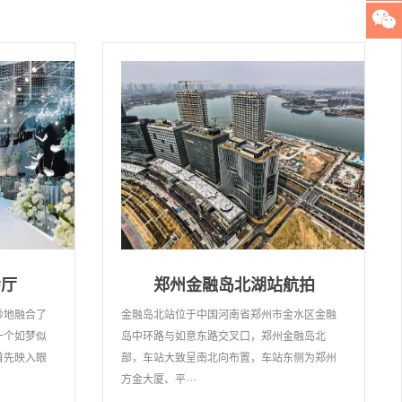
会厅
郑州金融岛北湖站航拍
妙地融合了
金融岛北站位于中国河南省郑州市金水区金融
一个如梦似
岛中环路与如意东路交叉口，郑州金融岛北
首先映入眼
部，车站大致呈南北向布置，车站东侧为郑州
方金大厦、平···