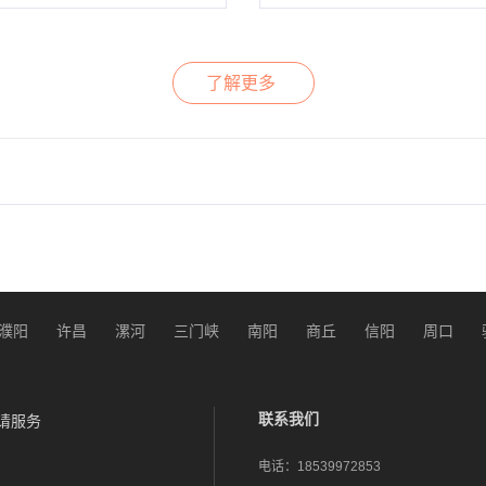
了解更多
濮阳
许昌
漯河
三门峡
南阳
商丘
信阳
周口
联系我们
请服务
电话：
18539972853